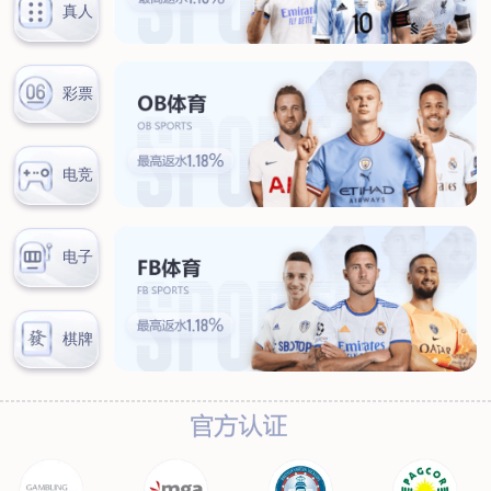
在线留言
诚信为本，以德而立，顾客第一，信誉至上
Honesty, morality, customer first, reputation first
首页
新闻中心
公司动态
公司动态
行业动态
情系端午，“粽”送温情--为安保人员送上节日问候
来源：青岛王涛数据分析与服务有限公司
日期：2021-06-11
初夏来临，也预示着中华民族的传统节日——端午节即将到来。
在微风习习、龙舟浩荡、粽米飘香的端午节里，青岛王涛数据分